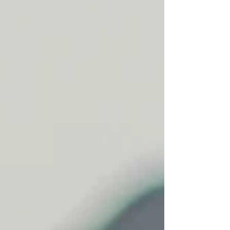
marca operadora de AGC Hospitality Asset
Management, especializada en la gestión de
hoteles independientes, complejos turísticos
y edificios de apartamentos bajo un modelo
Asset Light Digital. 👉 Puedes leer la
publicación c