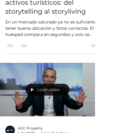
AGC Property
2 dic 2025
3 min de lectura
Identidad de marca en
activos turísticos: del
storytelling al storyliving
En un mercado saturado ya no es suficiente
tener buena ubicación y fotos correctas. El
huésped compara en segundos y solo se
detiene donde percibe una propuesta clara,
coherente y fiable . La clave está en cómo se
siente la experiencia , desde el primer
impacto online hasta que termina el viaje.Eso
es, en esencia, la identidad de marca de un
activo turístico : no solo un logo o un
nombre, sino el conjunto de sensaciones,
mensajes y detalles que hacen que un edificio
Load video
se percib