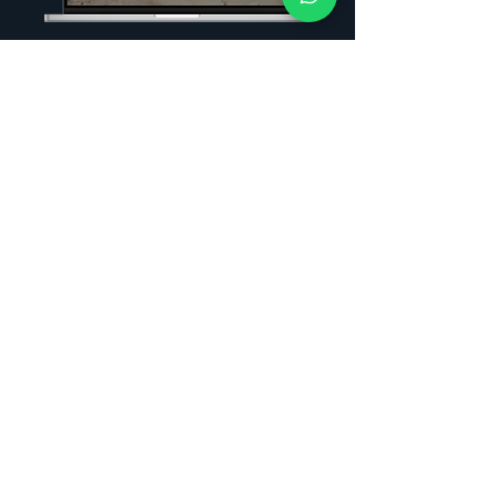
COMUNIDAD ONLINE
Nuestro objetivo es
alcanzar el
posicionamiento más
competitivo
del mercado,
ayudando a potenciar la
economía de las islas
y
contribuyendo a la
promoción del destino.