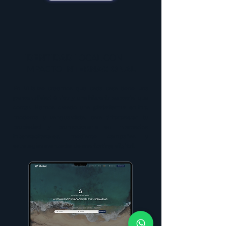
IDENTIDAD
LOCAL CON
IMPACTO
INTERNACIONAL
En Villalize creemos que cada casa tiene una
personalidad única
y una
historia especial
que
contar. Hemos creado una
plataforma online
,
moderna y vanguardista, para
diferenciar
tu
propiedad y promocionarla en
mercados
internacionales
, mediante campañas y
estrategias avanzadas de
marketing digital
.