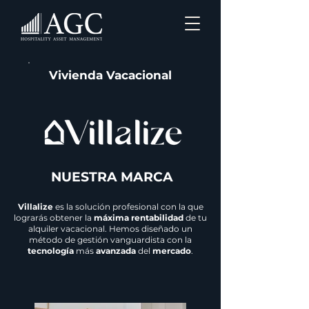
Vivienda Vacacional
NUESTRA MARCA
Villalize
es la solución profesional con la que
lograrás obtener la
máxima rentabilidad
de tu
alquiler vacacional. Hemos diseñado un
método de gestión vanguardista con la
tecnología
más
avanzada
del
mercado
.