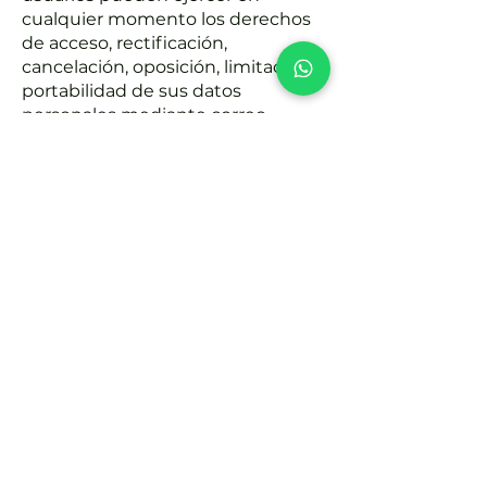
cualquier momento los derechos
de acceso, rectificación,
cancelación, oposición, limitación y
portabilidad de sus datos
personales mediante correo
electrónico a
info@agcproperty.com
o en la
dirección mencionada
anteriormente.
Ley Aplicable y Jurisdicción
Este Aviso Legal y Condiciones
Generales de Uso se rige por la
legislación española. En caso de
disputa o conflicto relacionado con
el uso del Sitio Web, las partes se
someterán a la jurisdicción de los
tribunales competentes de
Arrecife (Las Palmas), con renuncia
a cualquier otro fuero.
Nota: Este Aviso Legal y